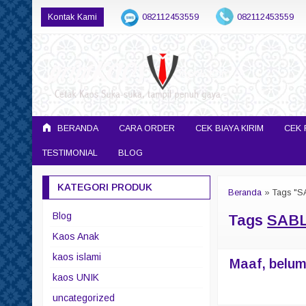
Kontak Kami
082112453559
082112453559
printkaosdepok@gmail.com
BERANDA
CARA ORDER
CEK BIAYA KIRIM
CEK 
TESTIMONIAL
BLOG
KATEGORI PRODUK
Beranda
»
Tags "
Blog
Tags
SABL
Kaos Anak
kaos islami
Maaf, belum 
kaos UNIK
uncategorized