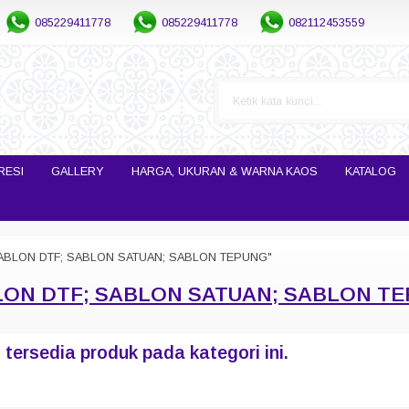
085229411778
085229411778
082112453559
RESI
GALLERY
HARGA, UKURAN & WARNA KAOS
KATALOG
SABLON DTF; SABLON SATUAN; SABLON TEPUNG"
ON DTF; SABLON SATUAN; SABLON T
tersedia produk pada kategori ini.