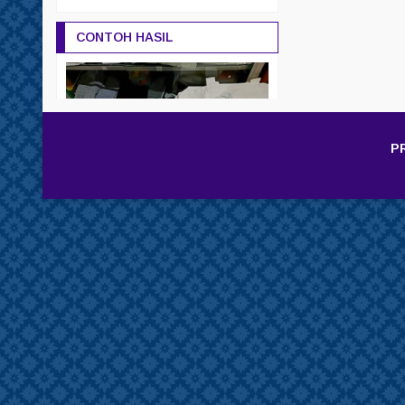
CONTOH HASIL
P
TEMUKAN KAMI DI SOCIAL
MEDIA
Facebook
facebook.com/printkaosdepok
Twitter
twitter.com/ZakyKaos
Instagram
instagram.com/print_kaos_depok/