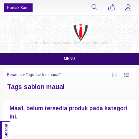
Kontak Kami
MENU
Beranda
»
Tags "sablon maual"
Tags
sablon maual
Maaf, belum tersedia produk pada kategori
ini.
Sidebar